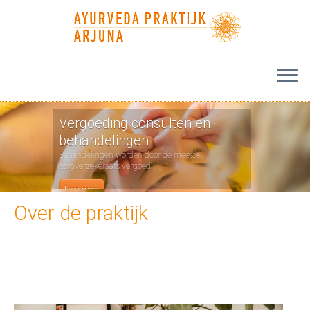
Vergoeding consulten en
behandelingen
Behandelingen worden door de meeste
zorgverzekeraars vergoed
Lees meer
Over de praktijk